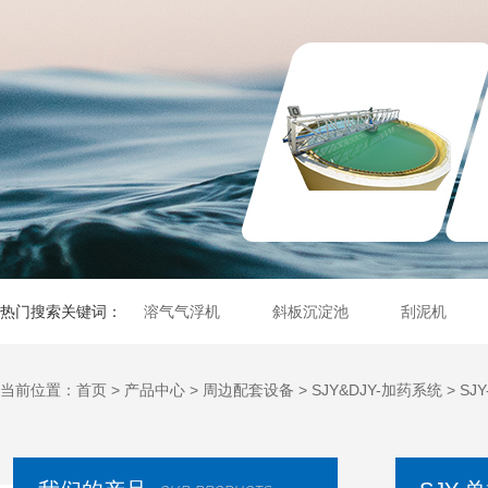
热门搜索关键词：
溶气气浮机
斜板沉淀池
刮泥机
当前位置：
首页
>
产品中心
>
周边配套设备
>
SJY&DJY-加药系统
>
SJ