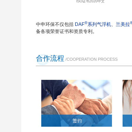
沉淀池CE 认证
气浮机DAF
®
中申环保不仅包括
D
A
F
系
列
气
浮机
、
兰美拉
备各项荣誉证书和资质专利。
合作流程
/COOPERATION PROCESS